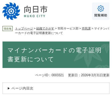
ペ
メ
ー
ニ
ジ
ュ
の
ー
先
を
頭
飛
トップページ
>
組織でさがす
>
市民サービス部
>
市民課
>
マイナンバ
現在地
ーカードの電子証明書更新について
で
ば
For Foreigners
す
し
音声読み上げ
本
。
て
マイナンバーカードの電子証明
文
本
読み上げ
読み上げ設定
文
書更新について
へ
やさしい日本語
ふりがな
ページID：0003321
更新日：2026年3月31日更新
あり
なし
ページ内目次
文字サイズ
標準
拡大
背景色
白
黒
青