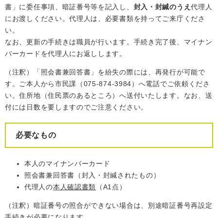
書」に委任事項、暗証番号等を記入し、
封入・封緘のうえ
代理人
にお渡しください。代理人は、必要書類を持ってご来庁くださ
い。
なお、更新の手続きは職員が行います。手続き完了後、マイナン
バーカードを代理人にお返しします。
（注釈）「照会書兼回答書」を紛失の際には、再発行が可能で
す。ご本人から市民課（075-874-3984）へ電話でご依頼くださ
い。住所地（住民票のあるところ）へ送付いたします。なお、送
付には日数を要しますのでご注意ください。
必要なもの
本人のマイナンバーカード
照会書兼回答書（封入・封緘されたもの）
代理人の
本人確認書類
（A1点）
（注釈）暗証番号の照合ができない場合は、別途暗証番号再設定
手続きが必要になります。