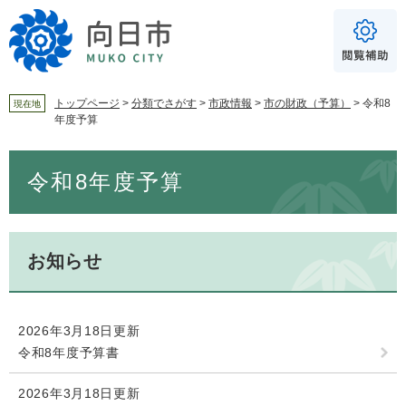
ペ
メ
ー
ニ
ジ
ュ
の
ー
先
を
頭
飛
トップページ
>
分類でさがす
>
市政情報
>
市の財政（予算）
>
令和8
現在地
年度予算
で
ば
For Foreigners
す
し
音声読み上げ
本
。
て
令和8年度予算
文
本
読み上げ
読み上げ設定
文
へ
やさしい日本語
ふりがな
お知らせ
あり
なし
2026年3月18日更新
文字サイズ
標準
拡大
令和8年度予算書
2026年3月18日更新
背景色
白
黒
青