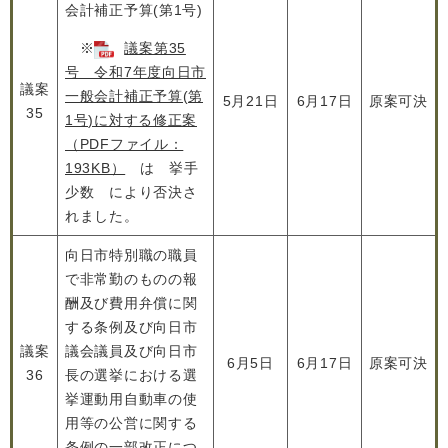
会計補正予算(第1号)
※
議案第35
号 令和7年度向日市
議案
一般会計補正予算(第
5月21日
6月17日
原案可決
35
1号)に対する修正案
（PDFファイル：
193KB）
は 挙手
少数 により否決さ
れました。
向日市特別職の職員
で非常勤のものの報
酬及び費用弁償に関
する条例及び向日市
議案
議会議員及び向日市
6月5日
6月17日
原案可決
36
長の選挙における選
挙運動用自動車の使
用等の公営に関する
条例の一部改正につ