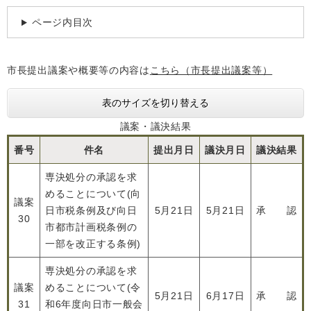
ページ内目次
市長提出議案や概要等の内容は
こちら（市長提出議案等）
表のサイズを切り替える
議案・議決結果
番号
件名
提出月日
議決月日
議決結果
専決処分の承認を求
めることについて(向
議案
日市税条例及び向日
5月21日
5月21日
承 認
30
市都市計画税条例の
一部を改正する条例)
専決処分の承認を求
議案
めることについて(令
5月21日
6月17日
承 認
31
和6年度向日市一般会