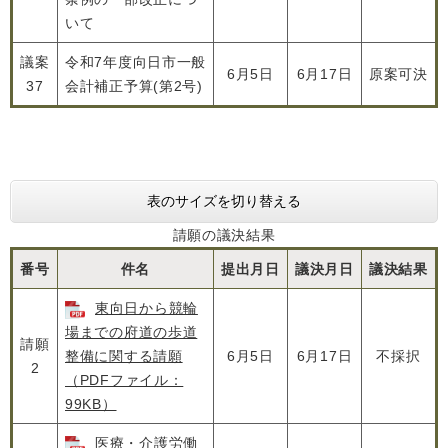
いて
議案
令和7年度向日市一般
6月5日
6月17日
原案可決
37
会計補正予算(第2号)
表のサイズを切り替える
請願の議決結果
番号
件名
提出月日
議決月日
議決結果
東向日から競輪
場までの府道の歩道
請願
整備に関する請願
6月5日
6月17日
不採択
2
（PDFファイル：
99KB）
医療・介護労働