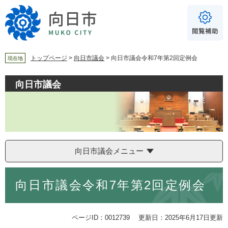
ペ
メ
ー
ニ
ジ
ュ
の
ー
先
を
頭
飛
トップページ
>
向日市議会
>
向日市議会令和7年第2回定例会
現在地
で
ば
For Foreigners
す
し
向日市議会
音声読み上げ
。
て
本
読み上げ
読み上げ設定
文
へ
やさしい日本語
ふりがな
向日市議会メニュー
あり
なし
本
向日市議会令和7年第2回定例会
文
文字サイズ
標準
拡大
ページID：0012739
更新日：2025年6月17日更新
背景色
白
黒
青