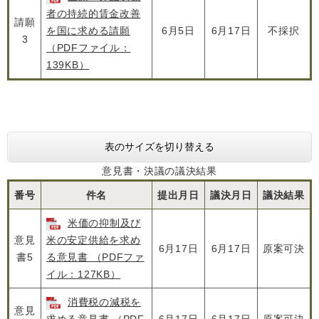
者の持続的賃金改善
請願
を国に求める請願
6月5日
6月17日
不採択
3
（PDFファイル：
139KB）
表のサイズを切り替える
意見書・決議の議決結果
番号
件名
提出月日
議決月日
議決結果
米価の抑制及び
意見
米の安定供給を求め
6月17日
6月17日
原案可決
書5
る意見書 （PDFファ
イル：127KB）
消費税の減税を
意見