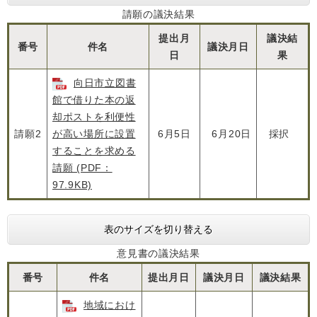
請願の議決結果
提出月
議決結
番号
件名
議決月日
日
果
向日市立図書
館で借りた本の返
却ポストを利便性
請願2
が高い場所に設置
6月5日
6月20日
採択
することを求める
請願 (PDF：
97.9KB)
表のサイズを切り替える
意見書の議決結果
番号
件名
提出月日
議決月日
議決結果
地域におけ