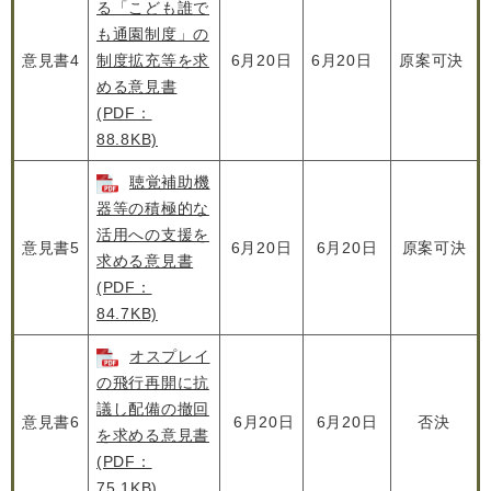
る「こども誰で
も通園制度」の
意見書4
制度拡充等を求
6月20日
6月20日
原案可決
める意見書
(PDF：
88.8KB)
聴覚補助機
器等の積極的な
活用への支援を
意見書5
6月20日
6月20日
原案可決
求める意見書
(PDF：
84.7KB)
オスプレイ
の飛行再開に抗
議し配備の撤回
意見書6
6月20日
6月20日
否決
を求める意見書
(PDF：
75.1KB)