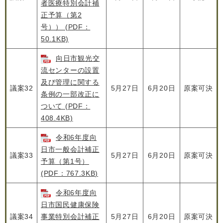
者医療特別会計補
正予算（第2
号）） (PDF：
50.1KB)
向日市観光交
流センターの設置
及び管理に関する
議案32
5月27日
6月20日
原案可決
条例の一部改正に
ついて (PDF：
408.4KB)
令和6年度向
日市一般会計補正
議案33
5月27日
6月20日
原案可決
予算（第1号）
(PDF：767.3KB)
令和6年度向
日市国民健康保険
議案34
事業特別会計補正
5月27日
6月20日
原案可決