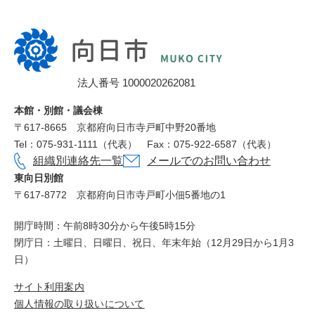
向
日
市
法人番号 1000020262081
役
所
本館・別館・議会棟
〒617‐8665
京都府向日市寺戸町中野20番地
Tel：075-931-1111（代表）
Fax：075-922-6587（代表）
組織別連絡先一覧
メールでのお問い合わせ
東向日別館
〒617-8772
京都府向日市寺戸町小佃5番地の1
開庁時間：午前8時30分から午後5時15分
閉庁日：土曜日、日曜日、祝日、年末年始（12月29日から1月3
日）
サイト利用案内
個人情報の取り扱いについて