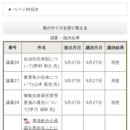
ページ内目次
表のサイズを切り替える
議案・議決結果
番号
件名
提出月日
議決月日
議決結果
自治功労表彰につ
議案26
5月27日
5月27日
同意
いて(野村 和久 氏)
教育長の任命につ
議案27
5月27日
5月27日
同意
いて(山本 真也 氏)
物集女財産区管理
議案28
委員の選任につい
5月27日
5月27日
同意
て(早川 清和 氏)
専決処分の承
認を求めることに