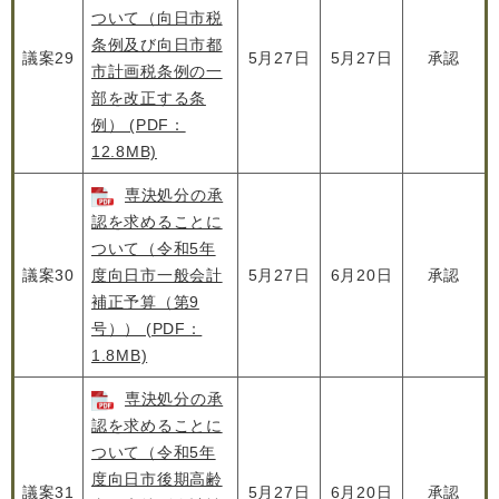
ついて（向日市税
条例及び向日市都
議案29
5月27日
5月27日
承認
市計画税条例の一
部を改正する条
例） (PDF：
12.8MB)
専決処分の承
認を求めることに
ついて（令和5年
議案30
度向日市一般会計
5月27日
6月20日
承認
補正予算（第9
号）） (PDF：
1.8MB)
専決処分の承
認を求めることに
ついて（令和5年
度向日市後期高齢
議案31
5月27日
6月20日
承認