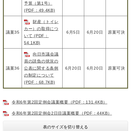
予算（第1号）
(PDF：49.4KB)
財産（トイレ
カー）の取得につ
議案35
6月5日
6月20日
原案可決
いて (PDF：
54.1KB)
向日市議会議
員の請負の状況の
議案36
公表に関する条例
6月20日
6月20日
原案可決
の制定について
(PDF：68.7KB)
令和6年第2回定例会議案概要（PDF：131.4KB）
令和6年第2回定例会2日目議案概要（PDF：44KB）
表のサイズを切り替える