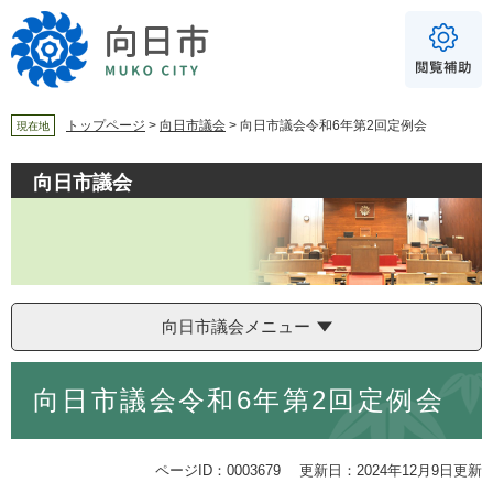
ペ
メ
ー
ニ
ジ
ュ
の
ー
先
を
頭
飛
トップページ
>
向日市議会
>
向日市議会令和6年第2回定例会
現在地
で
ば
For Foreigners
す
し
向日市議会
音声読み上げ
。
て
本
読み上げ
読み上げ設定
文
へ
やさしい日本語
ふりがな
向日市議会メニュー
あり
なし
本
向日市議会令和6年第2回定例会
文
文字サイズ
標準
拡大
ページID：0003679
更新日：2024年12月9日更新
背景色
白
黒
青