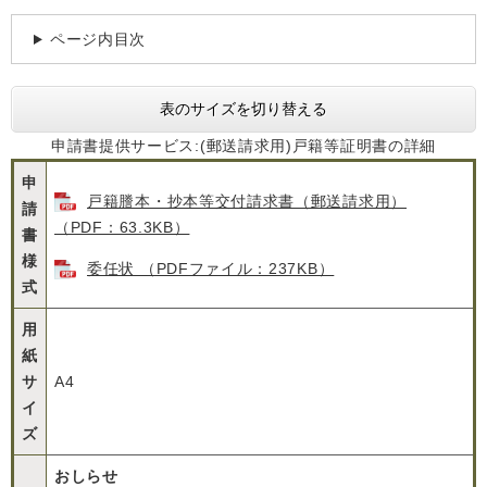
ページ内目次
表のサイズを切り替える
申請書提供サービス:(郵送請求用)戸籍等証明書の詳細
申
戸籍謄本・抄本等交付請求書（郵送請求用）
請
（PDF：63.3KB）
書
様
委任状 （PDFファイル：237KB）
式
用
紙
サ
A4
イ
ズ
おしらせ