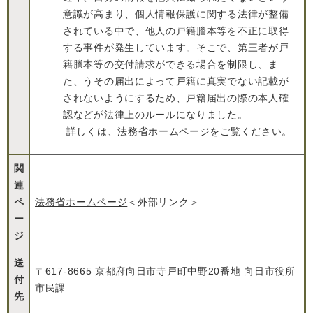
意識が高まり、個人情報保護に関する法律が整備
されている中で、他人の戸籍謄本等を不正に取得
する事件が発生しています。そこで、第三者が戸
籍謄本等の交付請求ができる場合を制限し、ま
た、うその届出によって戸籍に真実でない記載が
されないようにするため、戸籍届出の際の本人確
認などが法律上のルールになりました。
詳しくは、法務省ホームページをご覧ください。
関
連
ペ
法務省ホームページ
＜外部リンク＞
ー
ジ
送
〒617-8665 京都府向日市寺戸町中野20番地 向日市役所
付
市民課
先