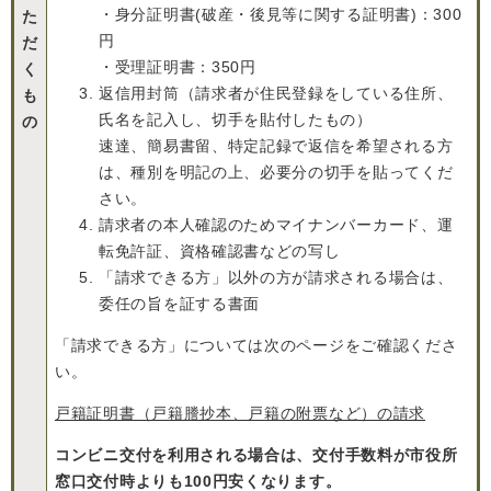
・身分証明書(破産・後見等に関する証明書)：300
た
円
だ
・受理証明書：350円
く
返信用封筒（請求者が住民登録をしている住所、
も
氏名を記入し、切手を貼付したもの）
の
速達、簡易書留、特定記録で返信を希望される方
は、種別を明記の上、必要分の切手を貼ってくだ
さい。
請求者の本人確認のためマイナンバーカード、運
転免許証、資格確認書などの写し
「請求できる方」以外の方が請求される場合は、
委任の旨を証する書面
「請求できる方」については次のページをご確認くださ
い。
戸籍証明書（戸籍謄抄本、戸籍の附票など）の請求
コンビニ交付を利用される場合は、交付手数料が市役所
窓口交付時よりも100円安くなります。