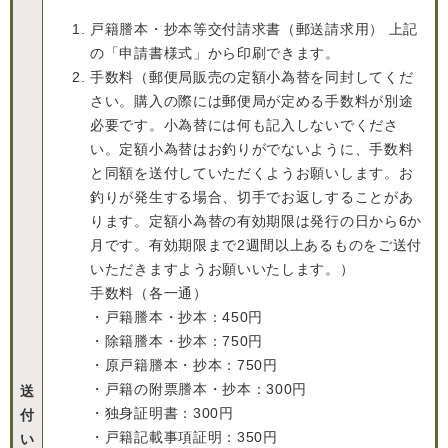
戸籍謄本・抄本等交付請求書（郵送請求用） 上記
の「申請書様式」から印刷できます。
手数料（郵便局販売の定額小為替を同封してくだ
さい。購入の際には郵便局が定める手数料が別途
必要です。小為替には何も記入しないでくださ
い。定額小為替はお釣りがでないように、手数料
と同額を送付していただくようお願いします。お
釣りが発生する場合、切手でお返しすることがあ
ります。定額小為替の有効期限は発行の日から6か
月です。有効期限まで2週間以上あるものをご送付
いただきますようお願いいたします。）
手数料（各一通）
・戸籍謄本・抄本：450円
・除籍謄本・抄本：750円
・原戸籍謄本・抄本：750円
・戸籍の附票謄本・抄本：300円
送
・独身証明書：300円
付
・戸籍記載事項証明：350円
い