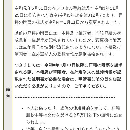
令和元年5月31日公布デジタル手続法及び令和3年11月
25日に公布された政令(令和3年政令第312号)により、戸
籍の附票の様式が令和4年1月11日から変更されました。
以前の戸籍の附票には、本籍及び筆頭者、当該戸籍の構
成員名、住所等が記載されていましたが、変更後の附票
には生年月日と性別が追記されるようになり、本籍及び
筆頭者、在外選挙人の登録情報が原則省略されます。
つきましては、令和4年1月11日以降に戸籍の附票を請求
される際、本籍及び筆頭者、在外選挙人の登録情報が記
載された証明書が必要な場合は、申請書にその旨を明記
いただく必要がありますので、ご了承ください。
備
考
-------------------------------------------------------------
本人と偽ったり、虚偽の使用目的を示して、戸籍
謄抄本等の交付を受けると5万円以下の過料に処せ
られます。
近年、自分の情報を他人に知られたくないという