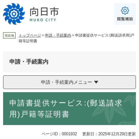
ペ
メ
ー
ニ
ジ
ュ
の
ー
先
を
頭
飛
トップページ
>
申請・手続案内
>
申請書提供サービス:(郵送請求用)戸
現在地
籍等証明書
で
ば
For Foreigners
す
し
音声読み上げ
。
て
申請・手続案内
本
読み上げ
読み上げ設定
文
へ
やさしい日本語
申請・手続案内メニュー
ふりがな
本
あり
なし
申請書提供サービス:(郵送請求
文
用)戸籍等証明書
文字サイズ
標準
拡大
ページID：0001932
更新日：2025年12月29日更新
背景色
白
黒
青