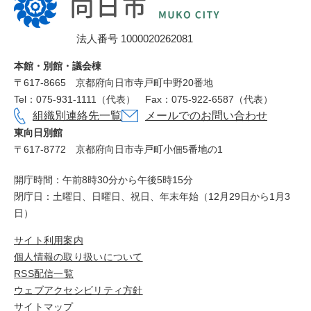
日
市
法人番号 1000020262081
役
所
本館・別館・議会棟
〒617‐8665
京都府向日市寺戸町中野20番地
Tel：075-931-1111（代表）
Fax：075-922-6587（代表）
組織別連絡先一覧
メールでのお問い合わせ
東向日別館
〒617-8772
京都府向日市寺戸町小佃5番地の1
開庁時間：午前8時30分から午後5時15分
閉庁日：土曜日、日曜日、祝日、年末年始（12月29日から1月3
日）
サイト利用案内
個人情報の取り扱いについて
RSS配信一覧
ウェブアクセシビリティ方針
サイトマップ