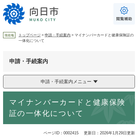
ペ
メ
ー
ニ
ジ
ュ
の
ー
先
を
頭
飛
トップページ
>
申請・手続案内
>
マイナンバーカードと健康保険証の
現在地
一体化について
で
ば
For Foreigners
す
し
音声読み上げ
。
て
申請・手続案内
本
読み上げ
読み上げ設定
文
へ
やさしい日本語
申請・手続案内メニュー
ふりがな
本
あり
なし
マイナンバーカードと健康保険
文
証の一体化について
文字サイズ
標準
拡大
ページID：0002415
更新日：2026年1月29日更新
背景色
白
黒
青