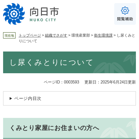
ペ
メ
ー
ニ
ジ
ュ
の
ー
先
を
頭
飛
トップページ
>
組織でさがす
>
環境産業部
>
衛生環境課
>
し尿くみと
現在地
りについて
で
ば
For Foreigners
す
し
音声読み上げ
本
。
て
し尿くみとりについて
文
本
読み上げ
読み上げ設定
文
へ
やさしい日本語
ページID：0003593
更新日：2025年6月24日更新
ふりがな
ページ内目次
あり
なし
文字サイズ
標準
拡大
くみとり家屋にお住まいの方へ
背景色
白
黒
青