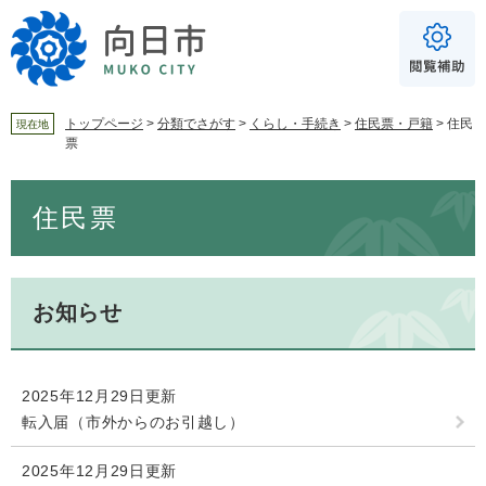
ペ
メ
ー
ニ
ジ
ュ
の
ー
先
を
頭
飛
トップページ
>
分類でさがす
>
くらし・手続き
>
住民票・戸籍
>
住民
現在地
票
で
ば
For Foreigners
す
し
音声読み上げ
本
。
て
住民票
文
本
読み上げ
読み上げ設定
文
へ
やさしい日本語
ふりがな
お知らせ
あり
なし
2025年12月29日更新
文字サイズ
標準
拡大
転入届（市外からのお引越し）
2025年12月29日更新
背景色
白
黒
青