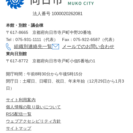
日
市
法人番号 1000020262081
役
所
本館・別館・議会棟
〒617‐8665
京都府向日市寺戸町中野20番地
Tel：075-931-1111（代表）
Fax：075-922-6587（代表）
組織別連絡先一覧
メールでのお問い合わせ
東向日別館
〒617-8772
京都府向日市寺戸町小佃5番地の1
開庁時間：午前8時30分から午後5時15分
閉庁日：土曜日、日曜日、祝日、年末年始（12月29日から1月3
日）
サイト利用案内
個人情報の取り扱いについて
RSS配信一覧
ウェブアクセシビリティ方針
サイトマップ