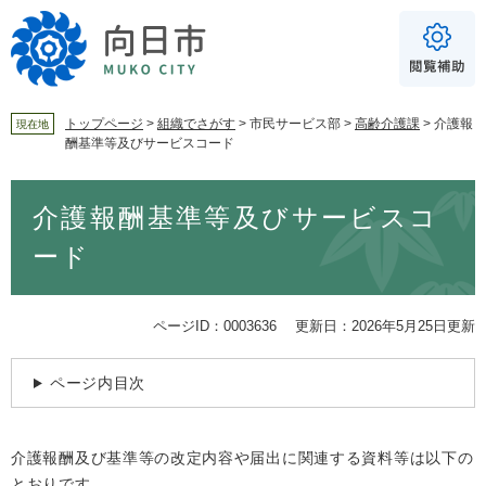
ペ
メ
ー
ニ
ジ
ュ
の
ー
先
を
頭
飛
トップページ
>
組織でさがす
>
市民サービス部
>
高齢介護課
>
介護報
現在地
酬基準等及びサービスコード
で
ば
For Foreigners
す
し
音声読み上げ
本
。
て
介護報酬基準等及びサービスコ
文
本
読み上げ
読み上げ設定
文
ード
へ
やさしい日本語
ふりがな
ページID：0003636
更新日：2026年5月25日更新
あり
なし
ページ内目次
文字サイズ
標準
拡大
介護報酬及び基準等の改定内容や届出に関連する資料等は以下の
背景色
白
黒
青
とおりです。