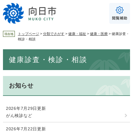
ペ
メ
ー
ニ
ジ
ュ
の
ー
先
を
頭
飛
トップページ
>
分類でさがす
>
健康・福祉
>
健康・医療
>
健康診査・
現在地
検診・相談
で
ば
For Foreigners
す
し
音声読み上げ
本
。
て
健康診査・検診・相談
文
本
読み上げ
読み上げ設定
文
へ
やさしい日本語
ふりがな
お知らせ
あり
なし
2026年7月29日更新
文字サイズ
標準
拡大
がん検診など
2026年7月22日更新
背景色
白
黒
青