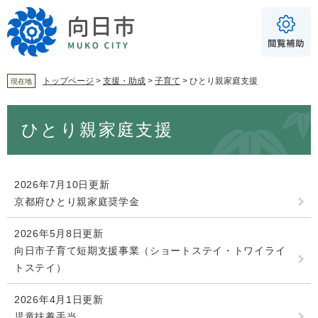
ペ
メ
ー
ニ
ジ
ュ
の
ー
先
を
頭
飛
トップページ
>
支援・助成
>
子育て
>
ひとり親家庭支援
現在地
で
ば
For Foreigners
す
し
本
音声読み上げ
ひとり親家庭支援
。
て
文
本
読み上げ
読み上げ設定
文
へ
やさしい日本語
2026年7月10日更新
ふりがな
京都府ひとり親家庭奨学金
あり
なし
2026年5月8日更新
向日市子育て短期支援事業（ショートステイ・トワイライ
トステイ）
文字サイズ
標準
拡大
2026年4月1日更新
背景色
白
黒
青
児童扶養手当