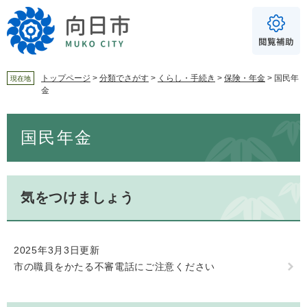
ペ
メ
ー
ニ
ジ
ュ
の
ー
先
を
頭
飛
トップページ
>
分類でさがす
>
くらし・手続き
>
保険・年金
>
国民年
現在地
金
で
ば
For Foreigners
す
し
音声読み上げ
本
。
て
国民年金
文
本
読み上げ
読み上げ設定
文
へ
やさしい日本語
ふりがな
気をつけましょう
あり
なし
2025年3月3日更新
文字サイズ
標準
拡大
市の職員をかたる不審電話にご注意ください
背景色
白
黒
青