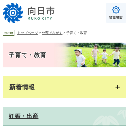
ペ
メ
ー
ニ
ジ
ュ
の
ー
先
を
頭
飛
トップページ
>
分類でさがす
>
子育て・教育
現在地
で
ば
For Foreigners
す
し
本
音声読み上げ
。
て
文
子育て・教育
本
読み上げ
読み上げ設定
文
へ
やさしい日本語
ふりがな
新着情報
あり
なし
文字サイズ
標準
拡大
妊娠・出産
背景色
白
黒
青