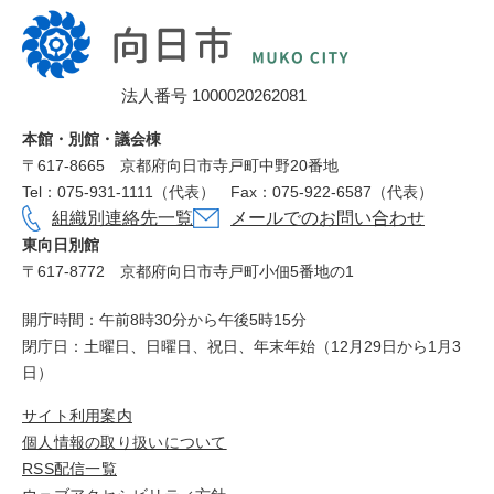
向
日
市
法人番号 1000020262081
役
所
本館・別館・議会棟
〒617‐8665
京都府向日市寺戸町中野20番地
Tel：075-931-1111（代表）
Fax：075-922-6587（代表）
組織別連絡先一覧
メールでのお問い合わせ
東向日別館
〒617-8772
京都府向日市寺戸町小佃5番地の1
開庁時間：午前8時30分から午後5時15分
閉庁日：土曜日、日曜日、祝日、年末年始（12月29日から1月3
日）
サイト利用案内
個人情報の取り扱いについて
RSS配信一覧