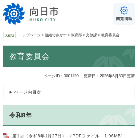
ペ
メ
ー
ニ
ジ
ュ
の
ー
先
を
頭
飛
トップページ
>
組織でさがす
>
教育部
>
文教課
>
教育委員会
現在地
で
ば
For Foreigners
す
し
本
音声読み上げ
教育委員会
。
て
文
本
読み上げ
読み上げ設定
文
へ
やさしい日本語
ページID：0001120
更新日：2026年6月30日更新
ふりがな
ページ内目次
あり
なし
令和8年
文字サイズ
標準
拡大
背景色
白
黒
青
第1回（令和8年1月27日） （PDFファイル：1.96MB）