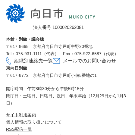
向
日
市
法人番号 1000020262081
役
所
本館・別館・議会棟
〒617‐8665
京都府向日市寺戸町中野20番地
Tel：075-931-1111（代表）
Fax：075-922-6587（代表）
組織別連絡先一覧
メールでのお問い合わせ
東向日別館
〒617-8772
京都府向日市寺戸町小佃5番地の1
開庁時間：午前8時30分から午後5時15分
閉庁日：土曜日、日曜日、祝日、年末年始（12月29日から1月3
日）
サイト利用案内
個人情報の取り扱いについて
RSS配信一覧